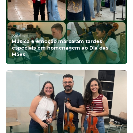
30
Julho
Música e emoção marcaram tardes
especiais em homenagem ao Dia das
Mães