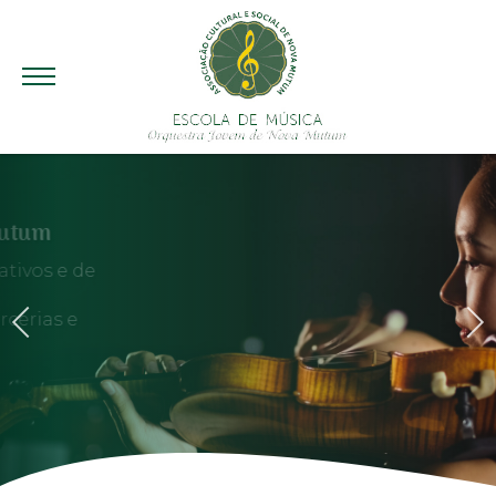
Orquestra Jovem de Nova Mutum
Somos uma associação sem fins lucrativos e de
utilidade pública.
Mantemos o projeto através de parcerias e
Previous
Next
doações.
Como Ajudar