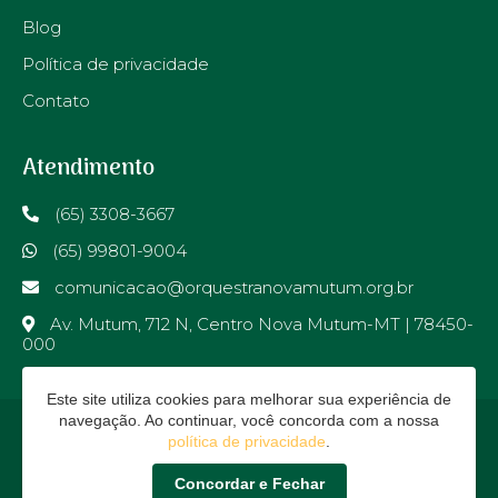
Blog
Política de privacidade
Contato
Atendimento
(65) 3308-3667
(65) 99801-9004
comunicacao@orquestranovamutum.org.br
Av. Mutum, 712 N, Centro Nova Mutum-MT | 78450-
000
Este site utiliza cookies para melhorar sua experiência de
navegação. Ao continuar, você concorda com a nossa
política de privacidade
.
Orquestra Nova Mutum © - 2026 - Todos os direitos
Concordar e Fechar
reservados